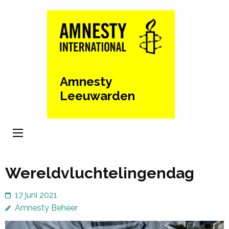
Ga
naar
inhoud
(Druk
enter)
Amnesty
Leeuwarden
Wereldvluchtelingendag
17 juni 2021
Amnesty Beheer