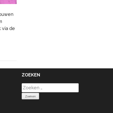
rouwen
m
 via de
ZOEKEN
Zoeken
naar: