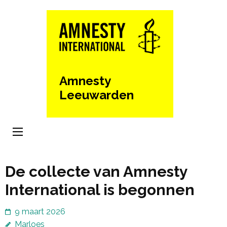
Ga
naar
inhoud
(Druk
enter)
Amnesty
Leeuwarden
De collecte van Amnesty
International is begonnen
9 maart 2026
Marloes