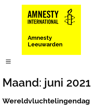
Ga
naar
inhoud
(Druk
enter)
Amnesty
Leeuwarden
Maand:
juni 2021
Wereldvluchtelingendag