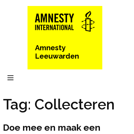
Ga
naar
inhoud
(Druk
enter)
Amnesty
Leeuwarden
Tag:
Collecteren
Doe mee en maak een