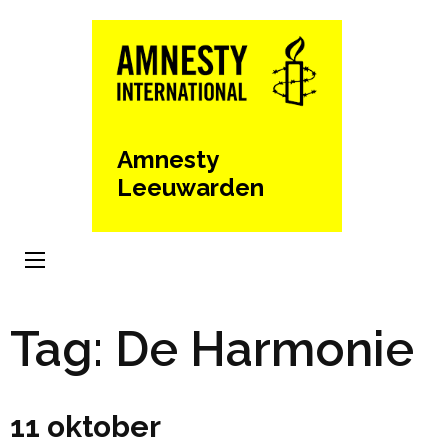
Ga
naar
inhoud
(Druk
enter)
Amnesty
Leeuwarden
Tag:
De Harmonie
11 oktober