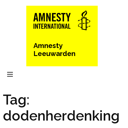
Ga
naar
inhoud
(Druk
enter)
Amnesty
Leeuwarden
Tag:
dodenherdenking