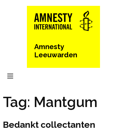
Ga
naar
inhoud
(Druk
enter)
Amnesty
Leeuwarden
Tag:
Mantgum
Bedankt collectanten