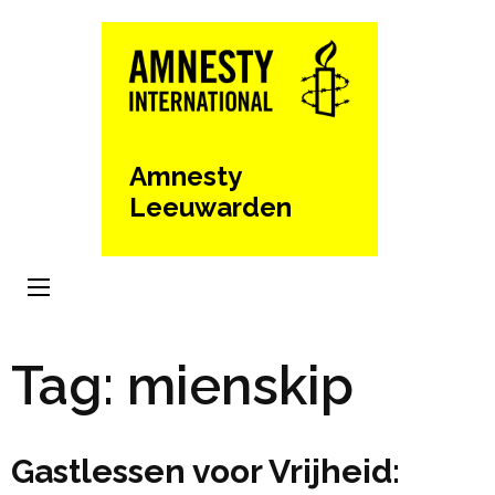
Ga
naar
inhoud
(Druk
enter)
Amnesty
Leeuwarden
Tag:
mienskip
Gastlessen voor Vrijheid: