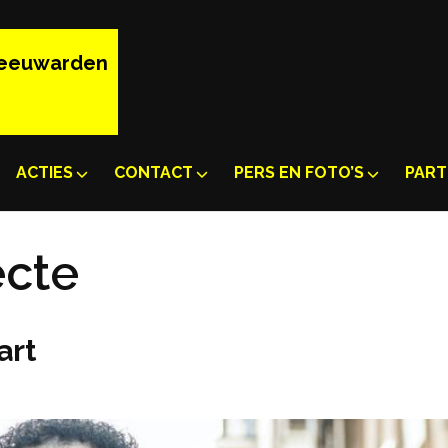
Leeuwarden
ACTIES
CONTACT
PERS EN FOTO’S
PART
ecte
art