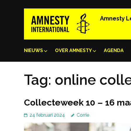
Ga
naar
Amnesty 
inhoud
(Druk
enter)
NIEUWS
OVER AMNESTY
AGENDA
Tag:
online coll
Collecteweek 10 – 16 ma
24 februari 2024
Corrie