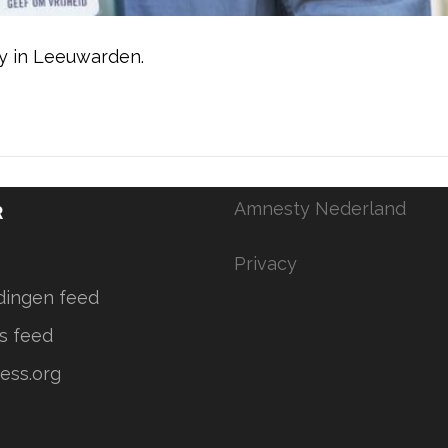
y in Leeuwarden.
Amnesty Nederland
R
Privacy
dingen feed
s feed
ess.org