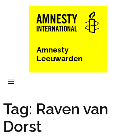
Ga
naar
inhoud
(Druk
enter)
Amnesty
Leeuwarden
Tag:
Raven van
Dorst