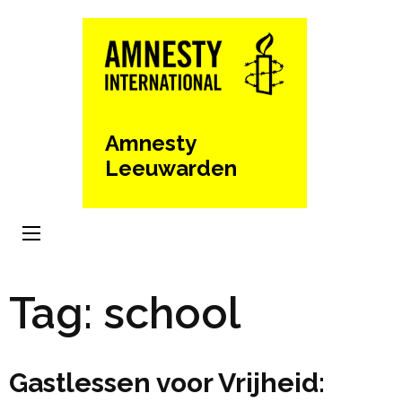
Ga
naar
inhoud
(Druk
enter)
Amnesty
Leeuwarden
Tag:
school
Gastlessen voor Vrijheid: