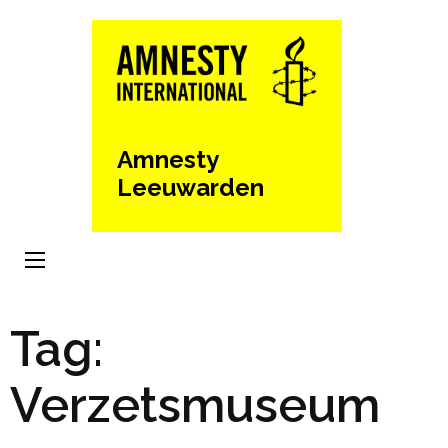
Ga
naar
inhoud
(Druk
enter)
Amnesty
Leeuwarden
Tag:
Verzetsmuseum