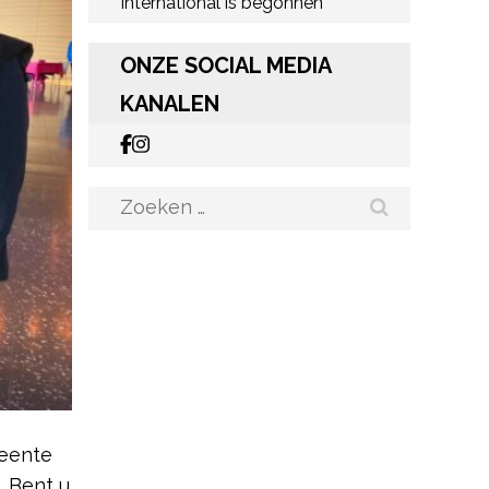
International is begonnen
ONZE SOCIAL MEDIA
KANALEN
Zoeken
naar:
meente
. Bent u