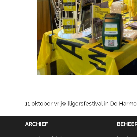
Bericht
11 oktober vrijwilligersfestival in De Harm
navigatie
ARCHIEF
BEHEE