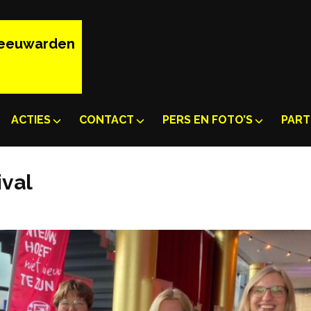
Leeuwarden
ACTIES
CONTACT
PERS EN FOTO’S
PART
ival