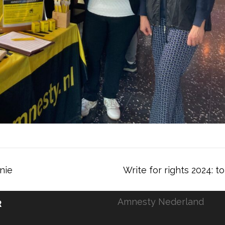
onie
Write for rights 2024: t
Amnesty Nederland
R