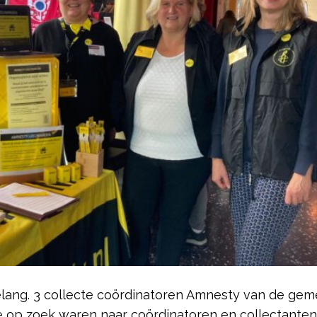
elang. 3 collecte coördinatoren Amnesty van de ge
e op zoek waren naar coördinatoren en collectanten