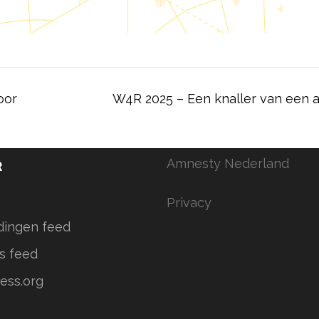
oor
W4R 2025 – Een knaller van een af
Amnesty Nederland
R
Privacy
dingen feed
s feed
ess.org