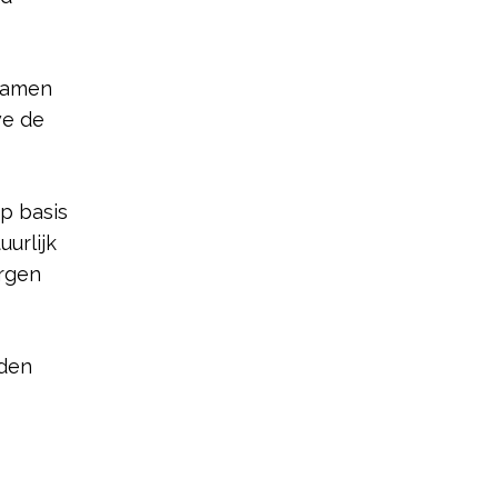
samen
we de
p basis
uurlijk
orgen
rden