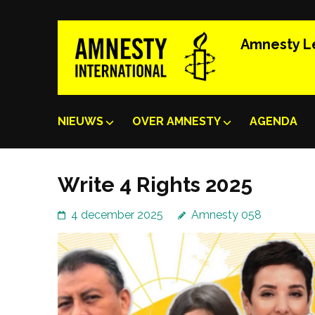
Ga
naar
Amnesty 
inhoud
(Druk
enter)
NIEUWS
OVER AMNESTY
AGENDA
Write 4 Rights 2025
4 december 2025
Amnesty 058