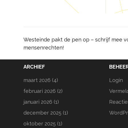
Bericht
Westeinde pakt de pen op – schrijf mee v
navigatie
mensenrechten!
ARCHIEF
BEHEE
maart 2026
(4)
Login
februari 2026
(2)
Vermel
januari 2026
(1)
Reactie
december 2025
(1)
WordPr
oktober 2025
(1)