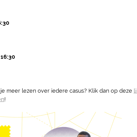
6:30
 16:30
l je meer lezen over iedere casus? Klik dan op deze
l
en
!