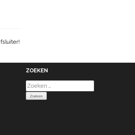
sluiter!
ZOEKEN
Zoeken
naar: