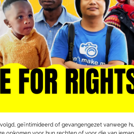
volgd, geïntimideerd of gevangengezet vanwege hu
 ze opkomen voor hun rechten of voor die van iema